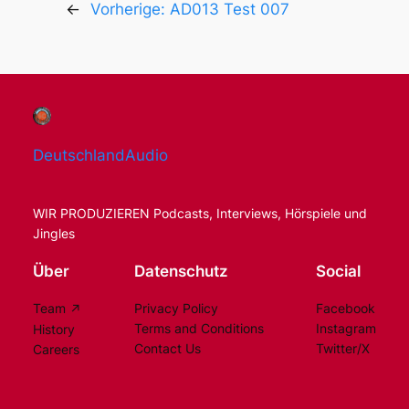
←
Vorherige:
AD013 Test 007
DeutschlandAudio
WIR PRODUZIEREN Podcasts, Interviews, Hörspiele und
Jingles
Über
Datenschutz
Social
Team
Privacy Policy
Facebook
Terms and Conditions
Instagram
History
Contact Us
Twitter/X
Careers